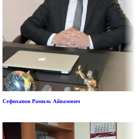
Сефиханов Рамиль Айвазович