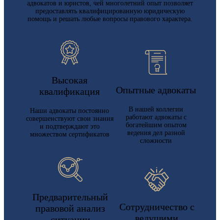
адвокатов и юристов, чей многолетний опыт позволяет
предоставлять квалифицированную юридическую
помощь и решать любые вопросы правового характера.
Высокая
Опытные адвокаты
квалификация
В нашей коллегии
Наши адвокаты постоянно
работают адвокаты с
совершенствуют свои знания
богатейшим опытом
и подтверждают это
ведения дел разной
множеством сертификатов
сложности
Предварительный
Сотрудничество с
правовой анализ
ведущими
ситуации