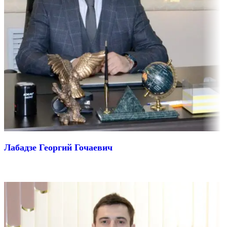
Лабадзе Георгий Гочаевич