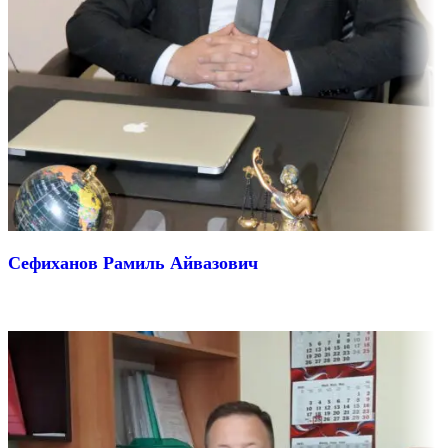
Сефиханов Рамиль Айвазович