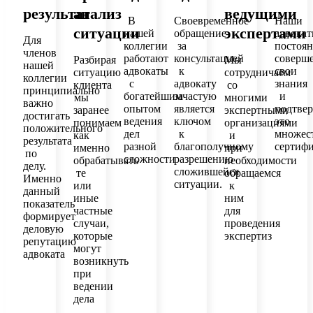
результат
анализ
ведущими
В
Своевременное
Наши
ситуации
экспертами
нашей
обращение
адвока
Для
коллегии
за
постоя
членов
работают
консультацией
соверш
Разбирая
Мы
нашей
адвокаты
к
свои
ситуацию
сотрудничаем
коллегии
с
адвокату
знания
клиента
со
принципиально
богатейшим
зачастую
и
мы
многими
важно
опытом
является
подтве
заранее
экспертными
достигать
ведения
ключом
это
понимаем
организациями
положительного
дел
к
множес
как
и
результата
разной
благополучному
сертиф
именно
при
по
сложности
разрешению
обрабатывать
необходимости
делу.
сложившейся
те
обращаемся
Именно
ситуации.
или
к
данный
иные
ним
показатель
частные
для
формирует
случаи,
проведения
деловую
которые
экспертиз
репутацию
могут
адвоката
возникнуть
при
ведении
дела