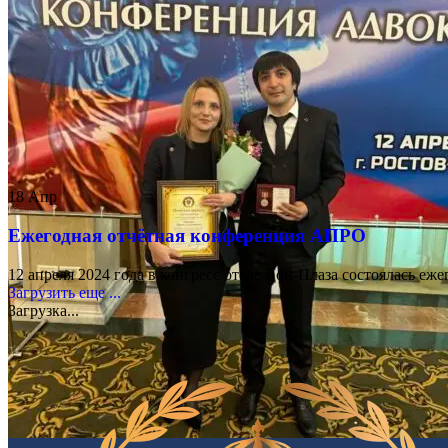
18
Апр
Ежегодная отчётная конференция АПРО
12 апреля 2024 года в конгресс отеле Дон-Плаза состоялась 
Загрузить еще ...
Загрузка...