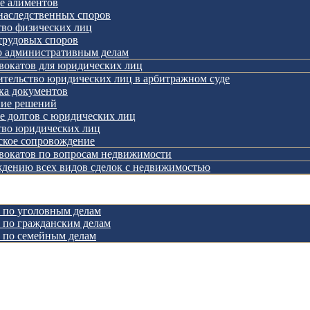
е алиментов
наследственных споров
тво физических лиц
трудовых споров
о административным делам
вокатов для юридических лиц
ительство юридических лиц в арбитражном суде
ка документов
ие решений
е долгов с юридических лиц
тво юридических лиц
кое сопровождение
двокатов по вопросам недвижимости
дению всех видов сделок с недвижимостью
 по уголовным делам
 по гражданским делам
 по семейным делам
лата