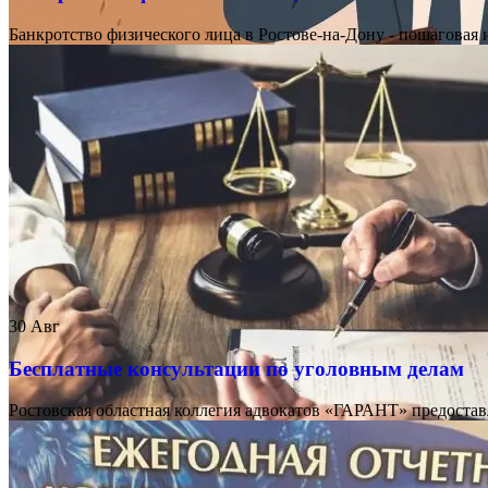
Банкротство физического лица в Ростове-на-Дону - пошаговая 
30
Авг
Бесплатные консультации по уголовным делам
Ростовская областная коллегия адвокатов «ГАРАНТ» предоста